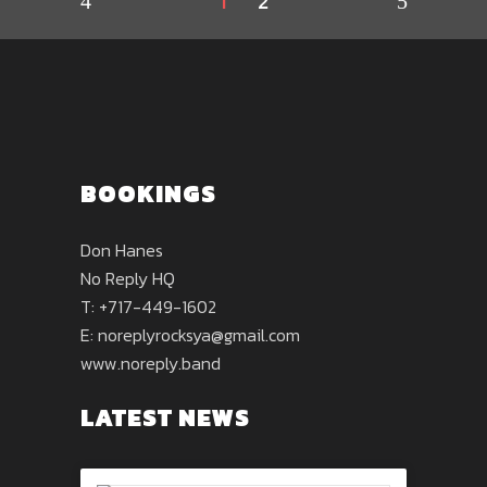
1
2
BOOKINGS
Don Hanes
No Reply HQ
T: +717-449-1602
E:
noreplyrocksya@gmail.com
www.noreply.band
LATEST NEWS