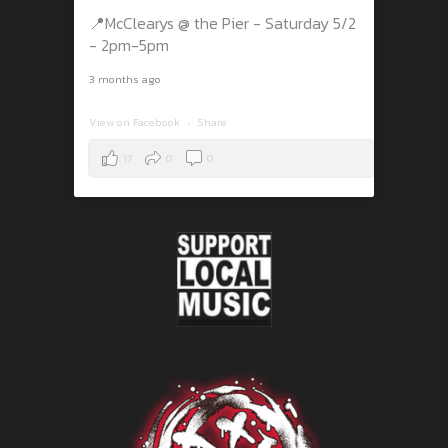
📍McClearys @ the Pier - Saturday 5/2
- 2pm-5pm
3 months ago
View on Facebook
·
Share
17
0
0